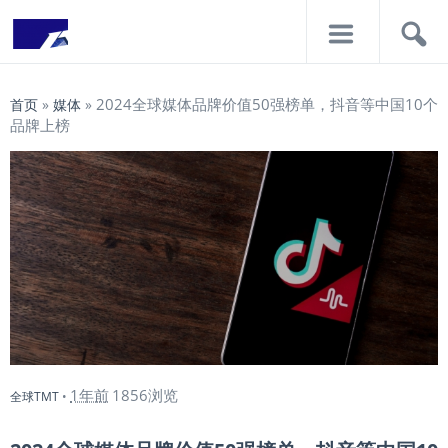
导
搜
航
索
2024全球媒体品牌价值50强榜单，抖音等中国10个
首页
»
媒体
»
品牌上榜
1年前
1856浏览
全球TMT
•