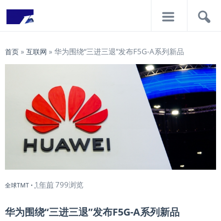
导
搜
航
索
华为围绕“三进三退”发布F5G-A系列新品
首页
»
互联网
»
1年前
799浏览
全球TMT
•
华为围绕“三进三退”发布F5G-A系列新品