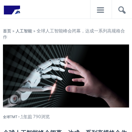
导
搜
航
索
全球人工智能峰会闭幕，达成一系列高规格合
首页
»
人工智能
»
作
1年前
790浏览
全球TMT
•