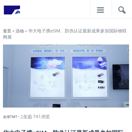
导
搜
航
索
华大电子携eSIM、防伪认证最新成果参加国际物联
首页
»
活动
»
网展
1年前
741浏览
全球TMT
•