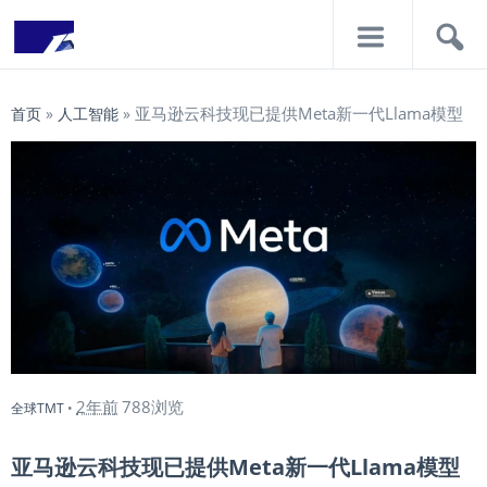
导
搜
航
索
亚马逊云科技现已提供Meta新一代Llama模型
首页
»
人工智能
»
2年前
788浏览
全球TMT
•
亚马逊云科技现已提供Meta新一代Llama模型