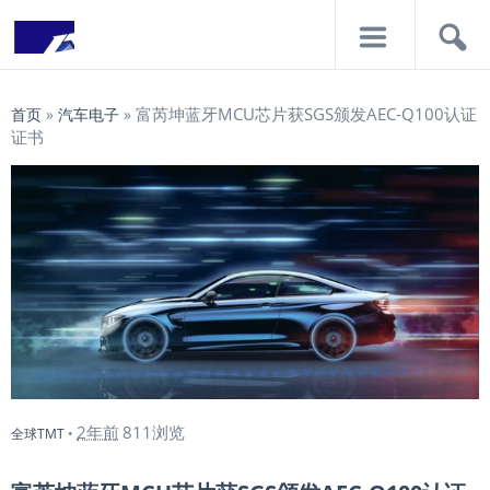
导
搜
航
索
富芮坤蓝牙MCU芯片获SGS颁发AEC-Q100认证
首页
»
汽车电子
»
证书
2年前
811浏览
全球TMT
•