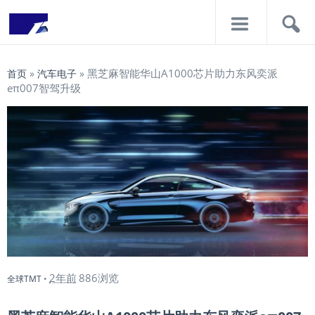
导
搜
航
索
黑芝麻智能华山A1000芯片助力东风奕派
首页
»
汽车电子
»
eπ007智驾升级
2年前
886浏览
全球TMT
•