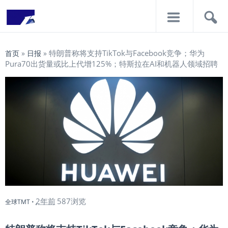
导
搜
航
索
特朗普称将支持TikTok与Facebook竞争；华为
首页
»
日报
»
Pura70出货量或比上代增125%；特斯拉在AI和机器人领域招聘
2年前
587浏览
全球TMT
•