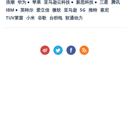
浪潮
华为
苹果
亚马逊云科技
新思科技
三星
腾讯
IBM
英特尔
爱立信
微软
亚马逊
5G
推特
索尼
TUV莱茵
小米
谷歌
台积电
软通动力