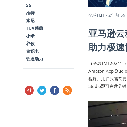
5G
推特
2年前
59
全球TMT
•
索尼
TUV莱茵
亚马逊云科
小米
谷歌
助力极速
台积电
软通动力
（全球TMT202
Amazon App 
程序。用户只需简要
Studio即可在