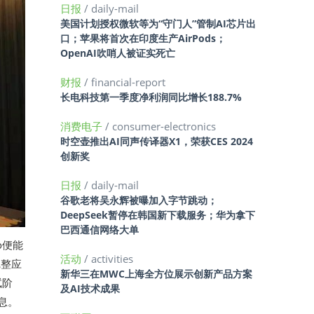
日报
/ daily-mail
美国计划授权微软等为“守门人”管制AI芯片出
口；苹果将首次在印度生产AirPods；
OpenAI吹哨人被证实死亡
财报
/ financial-report
长电科技第一季度净利润同比增长188.7%
消费电子
/ consumer-electronics
时空壶推出AI同声传译器X1，荣获CES 2024
创新奖
日报
/ daily-mail
谷歌老将吴永辉被曝加入字节跳动；
DeepSeek暂停在韩国新下载服务；华为拿下
巴西通信网络大单
o便能
活动
/ activities
完整应
新华三在MWC上海全方位展示创新产品方案
试阶
及AI技术成果
息。