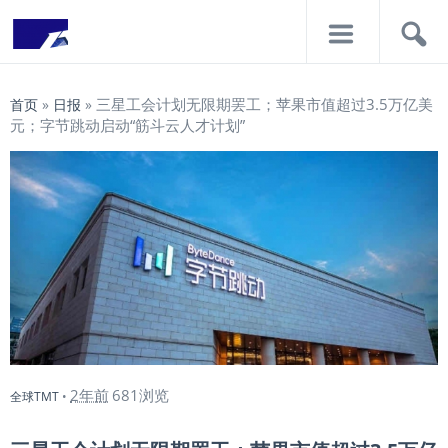
导
搜
航
索
三星工会计划无限期罢工；苹果市值超过3.5万亿美
首页
»
日报
»
元；字节跳动启动“筋斗云人才计划”
2年前
681浏览
全球TMT
•