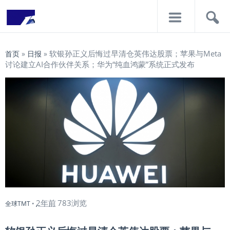
导
搜
航
索
软银孙正义后悔过早清仓英伟达股票；苹果与Meta
首页
»
日报
»
讨论建立AI合作伙伴关系；华为“纯血鸿蒙”系统正式发布
2年前
783浏览
全球TMT
•