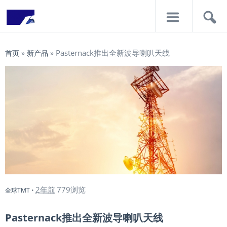
导
搜
航
索
Pasternack推出全新波导喇叭天线
首页
»
新产品
»
2年前
779浏览
全球TMT
•
Pasternack推出全新波导喇叭天线