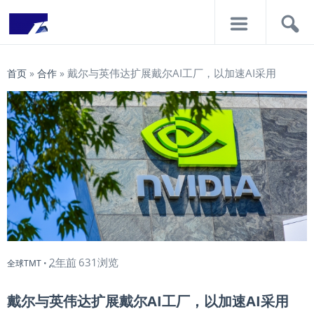
导
搜
航
索
戴尔与英伟达扩展戴尔AI工厂，以加速AI采用
首页
»
合作
»
2年前
631浏览
全球TMT
•
戴尔与英伟达扩展戴尔AI工厂，以加速AI采用