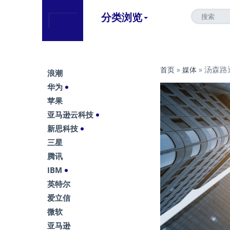
分类浏览
汤森路
首页
»
媒体
»
浪潮
华为
苹果
亚马逊云科技
新思科技
三星
腾讯
IBM
英特尔
爱立信
微软
亚马逊