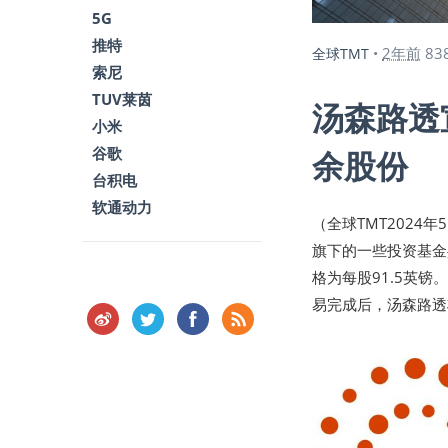
5G
推特
2年前
83
全球TMT
•
索尼
TUV莱茵
汤森路透
小米
谷歌
余股份
台积电
软通动力
（全球TMT2024年5月
旗下的一些投资基金共
格为每股91.5英
易完成后，汤森路透