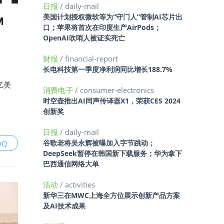
日报
/ daily-mail
美国计划授权微软等为“守门人”管制AI芯片出
口；苹果将首次在印度生产AirPods；
OpenAI吹哨人被证实死亡
财报
/ financial-report
长电科技第一季度净利润同比增长188.7%
亿美
消费电子
/ consumer-electronics
时空壶推出AI同声传译器X1，荣获CES 2024
创新奖
日报
/ daily-mail
谷歌老将吴永辉被曝加入字节跳动；
QQ
DeepSeek暂停在韩国新下载服务；华为拿下
巴西通信网络大单
活动
/ activities
新华三在MWC上海全方位展示创新产品方案
及AI技术成果