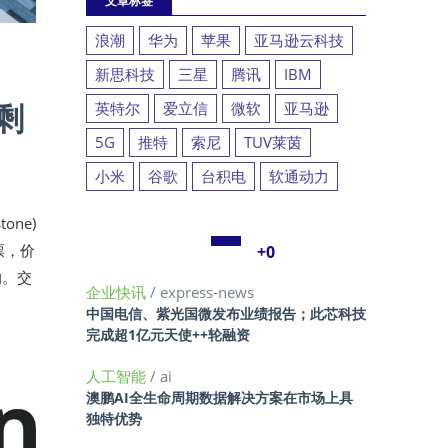
文章标签
浪潮
华为
苹果
亚马逊云科技
新思科技
三星
腾讯
IBM
剩
英特尔
爱立信
微软
亚马逊
5G
推特
索尼
TUV莱茵
小米
谷歌
台积电
软通动力
one)
票，价
+0
的。交
企业快讯
/ express-news
中国电信、紫光国微发布业绩报告；此芯科技
完成超1亿元天使++轮融资
人工智能
/ ai
澳鹏AI全生命周期数据解决方案在市场上具
独特优势