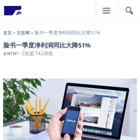
导
搜
航
索
脸书一季度净利润同比大降51%
首页
»
互联网
»
脸书一季度净利润同比大降51%
7年前
742浏览
全球TMT
•