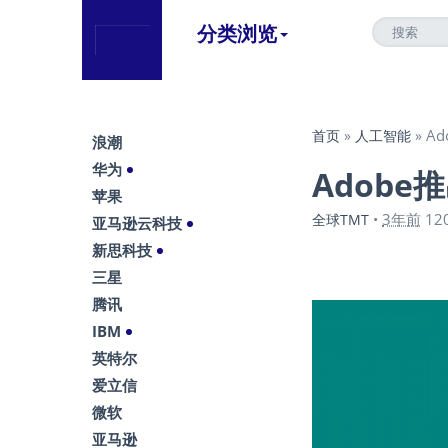
分类浏览
A
首页
»
人工智能
»
浪潮
华为
Adobe
苹果
3年前
12
全球TMT
•
亚马逊云科技
新思科技
三星
腾讯
IBM
英特尔
爱立信
微软
亚马逊