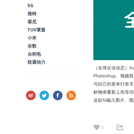
5G
推特
索尼
TUV莱茵
小米
谷歌
台积电
软通动力
（全球企业动态）Ado
Photoshop、视
与自己的老本行有关
标物体重新上色等功
这款AI融入图片、
0