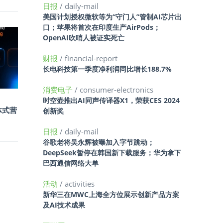
日报
/ daily-mail
美国计划授权微软等为“守门人”管制AI芯片出
口；苹果将首次在印度生产AirPods；
OpenAI吹哨人被证实死亡
财报
/ financial-report
长电科技第一季度净利润同比增长188.7%
消费电子
/ consumer-electronics
时空壶推出AI同声传译器X1，荣获CES 2024
能体式营
创新奖
日报
/ daily-mail
谷歌老将吴永辉被曝加入字节跳动；
DeepSeek暂停在韩国新下载服务；华为拿下
巴西通信网络大单
活动
/ activities
新华三在MWC上海全方位展示创新产品方案
及AI技术成果