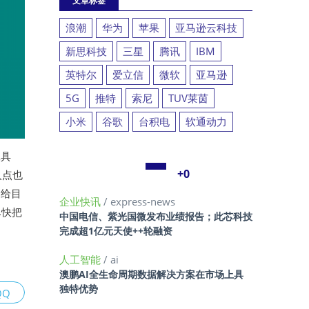
文章标签
浪潮
华为
苹果
亚马逊云科技
新思科技
三星
腾讯
IBM
英特尔
爱立信
微软
亚马逊
5G
推特
索尼
TUV莱茵
小米
谷歌
台积电
软通动力
工具
+0
入点也
、给目
企业快讯
/ express-news
尽快把
中国电信、紫光国微发布业绩报告；此芯科技
完成超1亿元天使++轮融资
人工智能
/ ai
澳鹏AI全生命周期数据解决方案在市场上具
独特优势
QQ