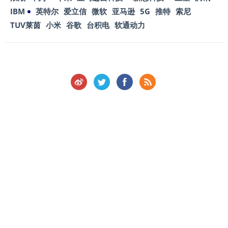
IBM
英特尔
爱立信
微软
亚马逊
5G
推特
索尼
TUV莱茵
小米
谷歌
台积电
软通动力