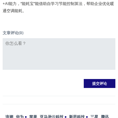
+AI能力，“能耗宝”能借助自学习节能控制算法，帮助企业优化暖
通空调能耗。
文章评论(
0
)
浪潮
华为
苹果
亚马逊云科技
新思科技
三星
腾讯