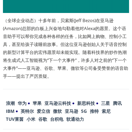
（全球企业动态）十多年前，贝索斯(Jeff Bezos)在亚马逊
(Amazon)总部的白板上兴奋地勾勒着他对Alexa的愿景。这个语
音助手可以帮你完成各种各样的任务，比如网上购物、控制小工
具，甚至给孩子读睡前故事。但这位亚马逊创始人关于语音控制
的新型计算平台的宏伟愿景却未能实现。随着科技界的炒作热潮
将生成式人工智能视为“下一个大事件”，许多人对之前的“下一个
大事件”——亚马逊、谷歌、苹果、微软等公司备受赞誉的语音助
手——提出了严厉质疑。
浪潮
华为
苹果
亚马逊云科技
新思科技
三星
腾讯
IBM
英特尔
爱立信
微软
亚马逊
5G
推特
索尼
TUV莱茵
小米
谷歌
台积电
软通动力