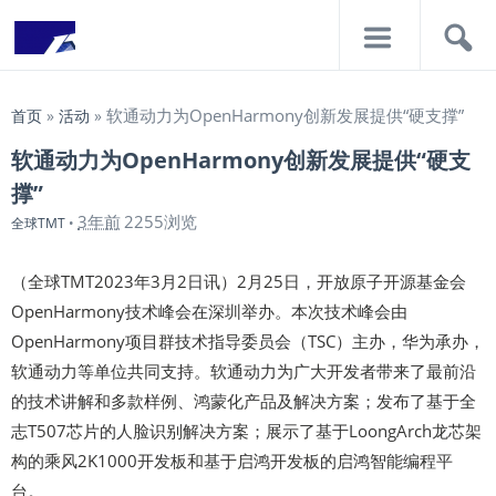
导
搜
航
索
软通动力为OpenHarmony创新发展提供“硬支撑”
首页
»
活动
»
软通动力为OpenHarmony创新发展提供“硬支
撑”
3年前
2255浏览
全球TMT
•
（全球TMT2023年3月2日讯）2月25日，开放原子开源基金会
OpenHarmony技术峰会在深圳举办。本次技术峰会由
OpenHarmony项目群技术指导委员会（TSC）主办，华为承办，
软通动力等单位共同支持。软通动力为广大开发者带来了最前沿
的技术讲解和多款样例、鸿蒙化产品及解决方案；发布了基于全
志T507芯片的人脸识别解决方案；展示了基于LoongArch龙芯架
构的乘风2K1000开发板和基于启鸿开发板的启鸿智能编程平
台。