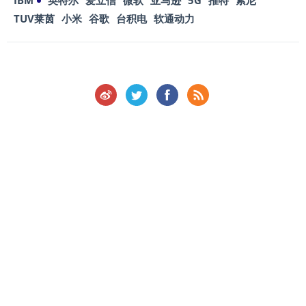
IBM
英特尔
爱立信
微软
亚马逊
5G
推特
索尼
TUV莱茵
小米
谷歌
台积电
软通动力