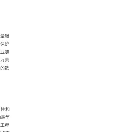
据量继
据保护
企业加
0万美
内的数
全性和
的最简
会工程