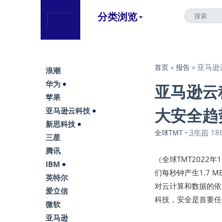
分类浏览
亚马逊
首页
»
报告
»
浪潮
华为
亚马逊云
苹果
大安全趋
亚马逊云科技
新思科技
3年前
18
全球TMT
•
三星
腾讯
（全球TMT2022
IBM
们每秒钟产生1.7 
英特尔
对云计算和数据的依
爱立信
科技，安全是首要任
微软
亚马逊