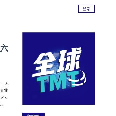
登录
年六
年，人
着企业
马逊云
点。