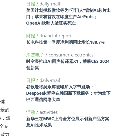
日报
/ daily-mail
美国计划授权微软等为“守门人”管制AI芯片出
口；苹果将首次在印度生产AirPods；
OpenAI吹哨人被证实死亡
财报
/ financial-report
长电科技第一季度净利润同比增长188.7%
消费电子
/ consumer-electronics
时空壶推出AI同声传译器X1，荣获CES 2024
创新奖
日报
/ daily-mail
谷歌老将吴永辉被曝加入字节跳动；
DeepSeek暂停在韩国新下载服务；华为拿下
巴西通信网络大单
关键，
背景的
活动
/ activities
员，然
新华三在MWC上海全方位展示创新产品方案
及AI技术成果
全专
：致力