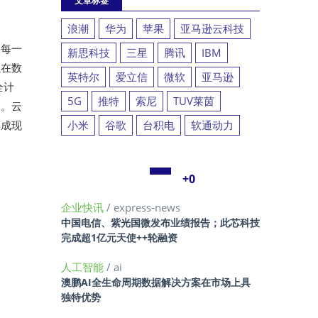
文章标签
浪潮
华为
苹果
亚马逊云科技
的每一
新思科技
三星
腾讯
IBM
以在数
英特尔
爱立信
微软
亚马逊
全计
5G
推特
索尼
TUV莱茵
明。云
集成现
小米
谷歌
台积电
软通动力
+0
企业快讯
/ express-news
中国电信、紫光国微发布业绩报告；此芯科技
完成超1亿元天使++轮融资
人工智能
/ ai
澳鹏AI全生命周期数据解决方案在市场上具
独特优势