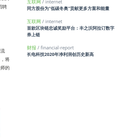
互联网
/ internet
招聘
同方股份为“低碳冬奥”贡献更多方案和能量
互联网
/ internet
首款区块链忠诚奖励平台：丰之沃阿拉订数字
券上链
财报
/ financial-report
作流
长电科技2020年净利润创历史新高
分，将
程师的