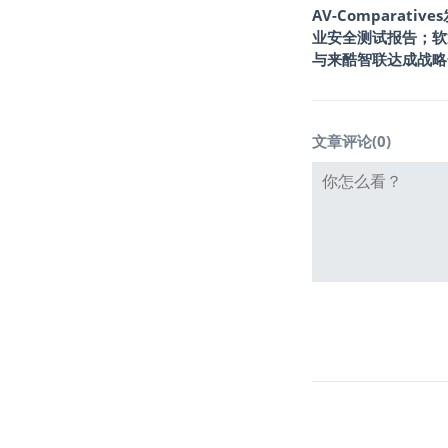
AV-Comparativ
业安全测试报告；软
与来酷智联达成战略
文章评论(
0
)