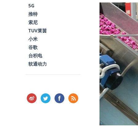
5G
推特
索尼
TUV莱茵
小米
谷歌
台积电
软通动力