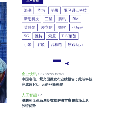
文章标签
浪潮
华为
苹果
亚马逊云科技
新思科技
三星
腾讯
IBM
英特尔
爱立信
微软
亚马逊
5G
推特
索尼
TUV莱茵
小米
谷歌
台积电
软通动力
+0
企业快讯
/ express-news
中国电信、紫光国微发布业绩报告；此芯科技
完成超1亿元天使++轮融资
人工智能
/ ai
澳鹏AI全生命周期数据解决方案在市场上具
独特优势