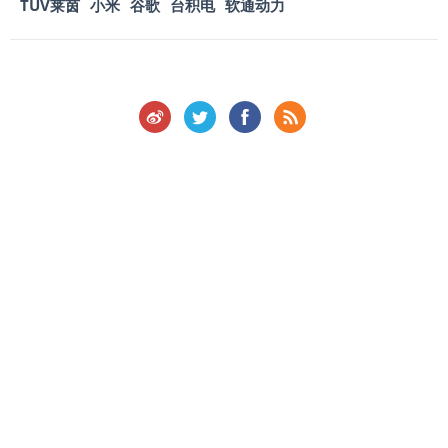
TUV莱茵
小米
谷歌
台积电
软通动力