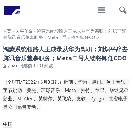
导
搜
航
索
鸿蒙系统领路人王成录从华为离职；刘炽平辞
首页
»
人事任命
»
去腾讯音乐董事职务；Meta二号人物将卸任COO
鸿蒙系统领路人王成录从华为离职；刘炽平辞去
腾讯音乐董事职务；Meta二号人物将卸任COO
4年前
1191浏览
全球TMT
•
近期，华为、腾讯、阿里音乐、
（全球TMT2022年6月3日讯）
字节跳动、美光、环球音乐、Meta、推特、苹果、华纳兄弟
影业、McAfee、英特尔、英飞凌、微软、Zynga、艾睿电子
等公司高管变动。
中国