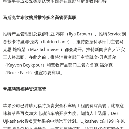
特董事会成员戈德曼认为多西是在鼓励马斯克收购推特。
马斯克宣布收购后推特多名高管要离职
推特产品管理副总裁伊利亚·布朗（Ilya Brown）、推特Service副
总裁卡特里娜·拉内（Katrina Lane）、推特数据科学部门主管马
克思·施梅瑟（Max Schmeiser）都会离开。推特新闻发言人证实
三人将离职。在此之前，推特消费者部门主管凯文·贝克普尔
（Kayvon Beykpour）和营收产品部门主管布鲁克·福尔克
（Bruce Falck）也宣称要离职。
苹果聘请福特资深高管
苹果公司已聘请到福特负责安全和车辆工程的资深高管，此举意
味着苹果再次加大电动汽车的开发力度。知情人士透露，Desi
Ujkashevic将负责苹果的电动汽车计划。Ujkashevic自1991年以
工程师身份加入福特后，一直在福特任职，近期担任汽车安全工