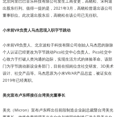
北京阿里巴巴音乐科技有限公司发生工商变更，高晓松、宋柯退
出股东行列。值得一提的是，2021年3月，高晓松曾退出该公司
董事职位。此次退出股东后，高晓松在该公司已无任职。
小米前VR负责人马杰思现入职字节跳动
小米前VR负责人、北京波粒子科技有限公司创始人马杰思的脉脉
个人认证已经更改为字节跳动Pico社交中心负责人。Pico社交中
心致力于打破人类沟通的边际，实现生活方式的体验革命。该部
门为字节跳动新设业务部门，目前在招岗位含社交研发、3D美术
设计、社交产品等。马杰思原为小米VR/AR产品总监，被证实在
2019年已经离职。
美光宣布卢东晖接任台湾美光董事长
美光（Micron）宣布卢东晖出任前段制造企业副总裁暨台湾美光