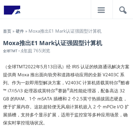
导
搜
航
索
Moxa推出E1 Mark认证强固型计算机
首页
»
硬件
»
Moxa推出E1 Mark认证强固型计算机
4年前
765浏览
全球TMT
•
（全球TMT2022年5月13日讯）经 IRIS 认证的铁路通讯解决方案
提供商 Moxa 推出面向轨旁和道路移动应用的全新 V2403C 系
®
列。作为一款即用型解决方案，V2403C 计算机搭载英特尔
酷睿
®
®
™ i7/i5/i3 处理器或英特尔
赛扬
高性能处理器，配备高达 32
GB 的RAM、1个 mSATA 插槽和 2 个2.5英寸热插拔固态硬盘，
便于扩展内存。这款超轻便无风扇计算机嵌入 2 个 mPCIe I/O 扩
展插槽，支持多个显示扩展，适用于监控室等多种应用场景，确
保实时掌控现场状况。