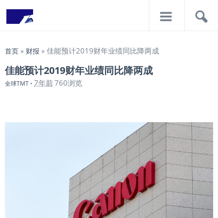
导
搜
航
索
佳能预计2019财年业绩同比降两成
首页
»
财报
»
佳能预计2019财年业绩同比降两成
7年前
760浏览
全球TMT
•