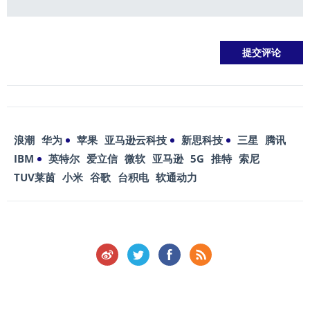
浪潮
华为
苹果
亚马逊云科技
新思科技
三星
腾讯
IBM
英特尔
爱立信
微软
亚马逊
5G
推特
索尼
TUV莱茵
小米
谷歌
台积电
软通动力