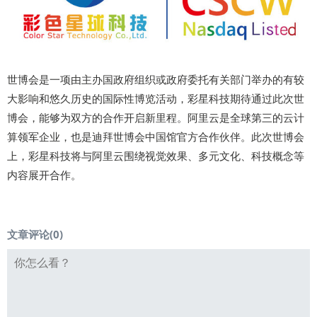
世博会是一项由主办国政府组织或政府委托有关部门举办的有较
大影响和悠久历史的国际性博览活动，彩星科技期待通过此次世
博会，能够为双方的合作开启新里程。阿里云是全球第三的云计
算领军企业，也是迪拜世博会中国馆官方合作伙伴。此次世博会
上，彩星科技将与阿里云围绕视觉效果、多元文化、科技概念等
内容展开合作。
文章评论(
0
)