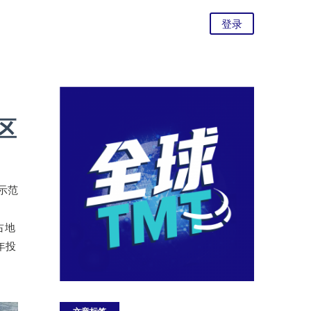
登录
区
0示范
占地
年投