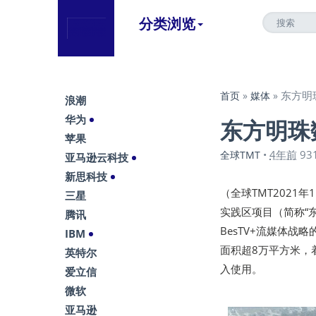
分类浏览
东方明
首页
»
媒体
»
浪潮
华为
东方明珠
苹果
4年前
93
全球TMT
•
亚马逊云科技
新思科技
（全球TMT2021
三星
实践区项目（简称“
腾讯
BesTV+流媒体
IBM
面积超8万平方米，
英特尔
入使用。
爱立信
微软
亚马逊