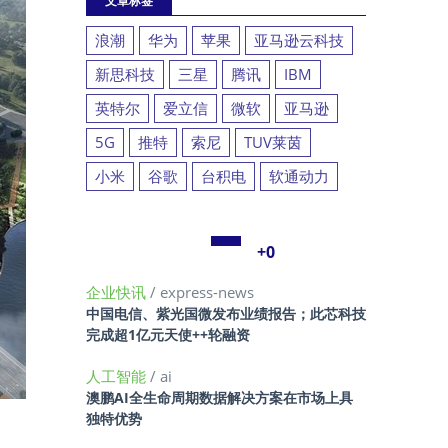
文章标签
浪潮
华为
苹果
亚马逊云科技
新思科技
三星
腾讯
IBM
英特尔
爱立信
微软
亚马逊
5G
推特
索尼
TUV莱茵
小米
谷歌
台积电
软通动力
+0
企业快讯
/ express-news
中国电信、紫光国微发布业绩报告；此芯科技
完成超1亿元天使++轮融资
人工智能
/ ai
澳鹏AI全生命周期数据解决方案在市场上具
独特优势