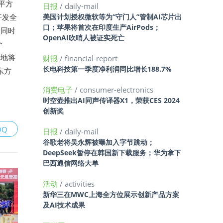
平方
日报
/ daily-mail
开发全
美国计划授权微软等为“守门人”管制AI芯片出
口；苹果将首次在印度生产AirPods；
，同时
OpenAI吹哨人被证实死亡
个
基地将
财报
/ financial-report
长电科技第一季度净利润同比增长188.7%
东方
消费电子
/ consumer-electronics
时空壶推出AI同声传译器X1，荣获CES 2024
创新奖
QQ
日报
/ daily-mail
谷歌老将吴永辉被曝加入字节跳动；
DeepSeek暂停在韩国新下载服务；华为拿下
巴西通信网络大单
活动
/ activities
新华三在MWC上海全方位展示创新产品方案
及AI技术成果