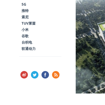
5G
推特
索尼
TUV莱茵
小米
谷歌
台积电
软通动力