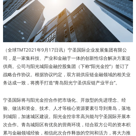
（全球TMT2021年9月17日讯）宁圣国际企业发展集团有限公
司，是一家集科技、产业和金融于一体的创新性综合解决方案提
供商。公司与阳光城阳金融控股集团（下称“阳光金控”）签订了
战略合作协议。根据协议约定，双方就供应链金融领域的相关业
务达成一致，将携手打造“青岛阳光宁圣供应链产业平台”。
宁圣国际将与阳光金控合作把市场化、开放型的先进理念、经
验、做法和资金、技术、人才等核心资源要素引导到青岛，落地
到城阳，加速城区建设。阳光金控非常高兴能与宁圣国际开展本
次合作。青岛城阳区有优良的营商环境，结合双方公司的资本积
累与金融领域经验，相信此次合作释放的空间和活力，将大力推