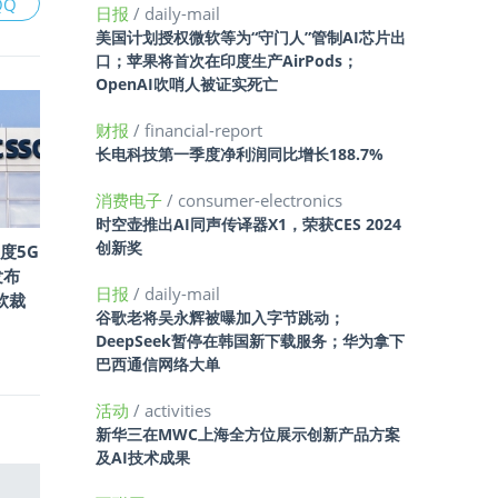
QQ
日报
/ daily-mail
美国计划授权微软等为“守门人”管制AI芯片出
口；苹果将首次在印度生产AirPods；
OpenAI吹哨人被证实死亡
财报
/ financial-report
长电科技第一季度净利润同比增长188.7%
消费电子
/ consumer-electronics
时空壶推出AI同声传译器X1，荣获CES 2024
创新奖
度5G
发布
日报
/ daily-mail
微软裁
谷歌老将吴永辉被曝加入字节跳动；
DeepSeek暂停在韩国新下载服务；华为拿下
巴西通信网络大单
活动
/ activities
新华三在MWC上海全方位展示创新产品方案
及AI技术成果