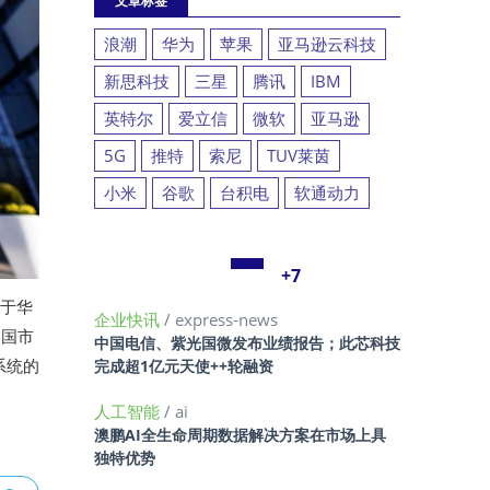
文章标签
浪潮
华为
苹果
亚马逊云科技
新思科技
三星
腾讯
IBM
英特尔
爱立信
微软
亚马逊
5G
推特
索尼
TUV莱茵
小米
谷歌
台积电
软通动力
+7
次于华
企业快讯
/ express-news
美国市
中国电信、紫光国微发布业绩报告；此芯科技
系统的
完成超1亿元天使++轮融资
人工智能
/ ai
澳鹏AI全生命周期数据解决方案在市场上具
独特优势