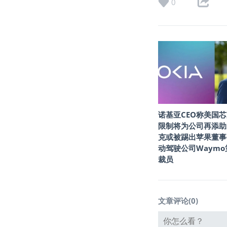
0
诺基亚CEO称美国
限制将为公司再添助
克或被踢出苹果董事
动驾驶公司Waym
裁员
文章评论(
0
)