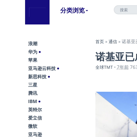
分类浏览
诺基亚
首页
»
通信
»
浪潮
华为
诺基亚已
苹果
7年前
76
全球TMT
•
亚马逊云科技
新思科技
三星
腾讯
IBM
英特尔
爱立信
微软
亚马逊