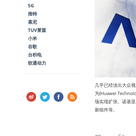
5G
推特
索尼
TUV莱茵
小米
谷歌
台积电
软通动力
几乎已经淡出大众视野
为(Huawei Te
场实现扩张。诺基亚
新组件等。