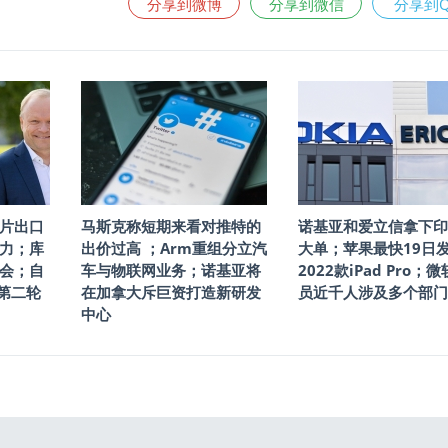
分享到微博
分享到微信
分享到
芯片出口
马斯克称短期来看对推特的
诺基亚和爱立信拿下印
力；库
出价过高 ；Arm重组分立汽
大单；苹果最快19日
会；自
车与物联网业务；诺基亚将
2022款iPad Pro；
o第二轮
在加拿大斥巨资打造新研发
员近千人涉及多个部门
中心