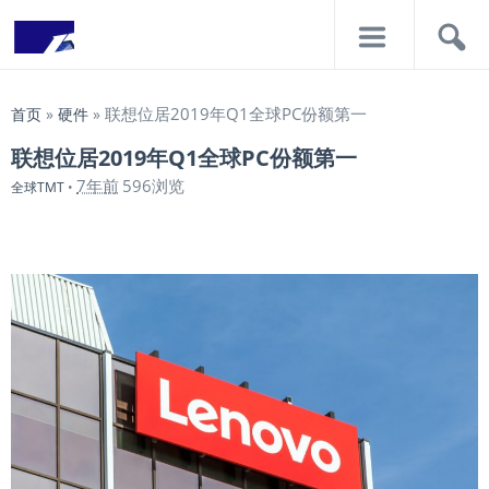
导
搜
航
索
联想位居2019年Q1全球PC份额第一
首页
»
硬件
»
联想位居2019年Q1全球PC份额第一
7年前
596浏览
全球TMT
•