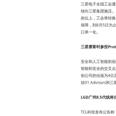
三星电子全国工会通
续向三星集团施压。
岗位上，工会将转换
保障，到8月5日为
口单一化。
三星赛富时参投Prot
安全和人工智能初创公司
智能和安全的交叉点将是一
创公司的估值为4亿
括01 Advisors和三星
LGD广州8.5代线将
TCL科技发布公告