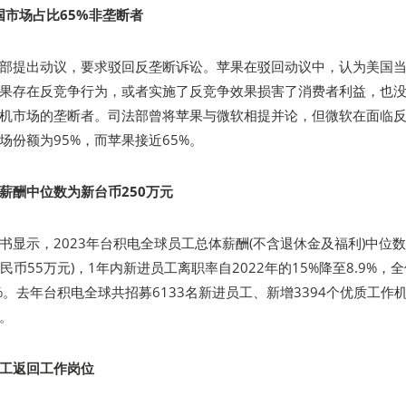
美国市场占比65%非垄断者
部提出动议，要求驳回反垄断诉讼。苹果在驳回动议中，认为美国
果存在反竞争行为，或者实施了反竞争效果损害了消费者利益，也
机市场的垄断者。司法部曾将苹果与微软相提并论，但微软在面临
场份额为95%，而苹果接近65%。
薪酬中位数为新台币250万元
书显示，2023年台积电全球员工总体薪酬(不含退休金及福利)中位
人民币55万元)，1年内新进员工离职率自2022年的15%降至8.9%，
%。去年台积电全球共招募6133名新进员工、新增3394个优质工作
人。
工返回工作岗位