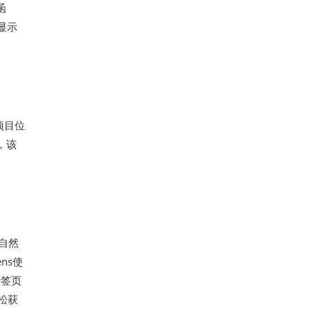
函
显示
项目位
，该
及自然
ns使
标签页
松获