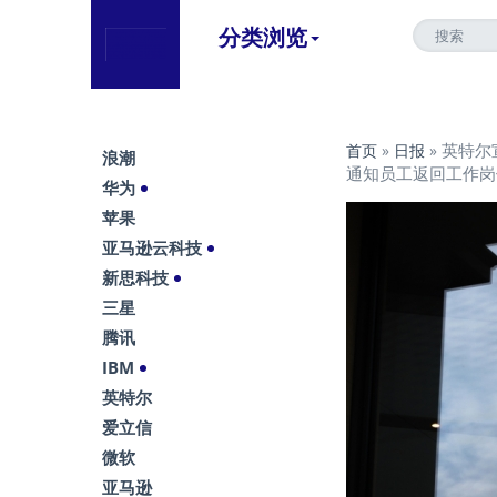
分类浏览
英特尔
首页
»
日报
»
浪潮
通知员工返回工作岗
华为
苹果
亚马逊云科技
新思科技
三星
腾讯
IBM
英特尔
爱立信
微软
亚马逊