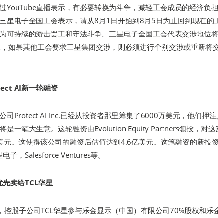
过YouTube直播表示，有必要转换为斗争，减轻工会成员的经济负
三星电子全国工会表示，请从8月1日开始到8月5日为止回到现在的
为可持续的游击罢工和守法斗争。三星电子全国工会代表交涉地位
止，如果其他工会要求三星集团交涉，则必须进行个别交涉或重新将
ect AI新一轮融资
Protect AI Inc.已经从投资者那里筹集了6000万美元，他们押
笔大生意。这轮融资由Evolution Equity Partners领投，对
美元。这使得该公司的融资后估值达到4.6亿美元。这笔融资的新投
电子，Salesforce Ventures等。
优先卖给TCL华星
称，控股子公司TCL华星参与乐金显示（中国）有限公司70%股权和乐