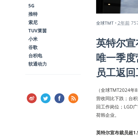
5G
推特
索尼
2年前
75
全球TMT
•
TUV莱茵
小米
英特尔宣
谷歌
唯一季度
台积电
软通动力
员工返回
（全球TMT2024年
营收同比下跌；台积
回工作岗位；LGD
荷韩企业。
英特尔宣布裁员超1.