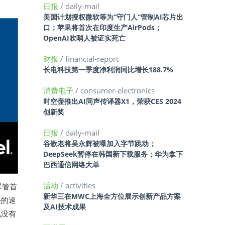
日报
/ daily-mail
美国计划授权微软等为“守门人”管制AI芯片出
口；苹果将首次在印度生产AirPods；
OpenAI吹哨人被证实死亡
财报
/ financial-report
长电科技第一季度净利润同比增长188.7%
消费电子
/ consumer-electronics
时空壶推出AI同声传译器X1，荣获CES 2024
创新奖
日报
/ daily-mail
谷歌老将吴永辉被曝加入字节跳动；
DeepSeek暂停在韩国新下载服务；华为拿下
巴西通信网络大单
活动
/ activities
尽管首
新华三在MWC上海全方位展示创新产品方案
快的速
及AI技术成果
况没有