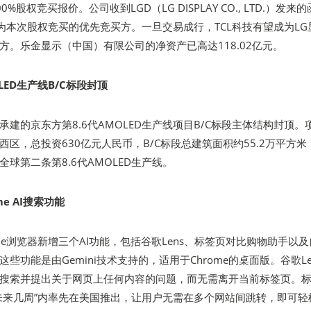
%股权竞买报价。公司收到LGD（LG DISPLAY CO., LTD.）发来的
定为本次股权竞买的优先竞买方。一旦交易成行，TCL科技有望成为LG
方。乐金显示（中国）有限公司的净资产已高达118.02亿元。
LED生产线B/C标段封顶
建的京东方第8.6代AMOLED生产线项目B/C标段主体结构封顶。
区，总投资630亿元人民币，B/C标段总建筑面积约55.2万平方米
球第二条第8.6代AMOLED生产线。
e AI搜索功能
me浏览器新增三个AI功能，包括谷歌Lens、标签页对比购物助手以
些功能是由Gemini技术支持的，适用于Chrome的桌面版。谷歌Le
搜索并提出关于网页上任何内容的问题，而无需离开当前标签页。
未来几周”内率先在美国推出，让用户无需在多个网站间跳转，即可轻