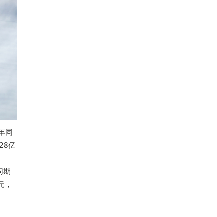
上年同
28亿
。
同期
美元，
。