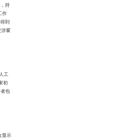
担，持
工作
将得到
交涉窗
注人工
这家初
资者包
金显示