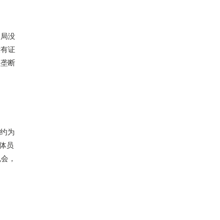
当局没
没有证
反垄断
数约为
全体员
机会，