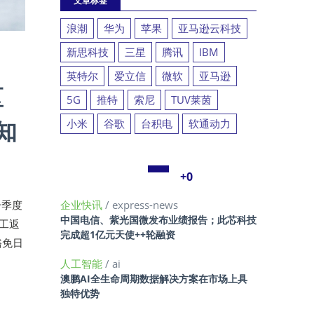
文章标签
浪潮
华为
苹果
亚马逊云科技
新思科技
三星
腾讯
IBM
英特尔
爱立信
微软
亚马逊
区
5G
推特
索尼
TUV莱茵
知
小米
谷歌
台积电
软通动力
+0
一季度
企业快讯
/ express-news
中国电信、紫光国微发布业绩报告；此芯科技
工返
完成超1亿元天使++轮融资
豁免日
人工智能
/ ai
澳鹏AI全生命周期数据解决方案在市场上具
独特优势